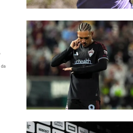
o
 da