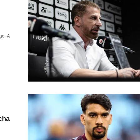
go. A
cha