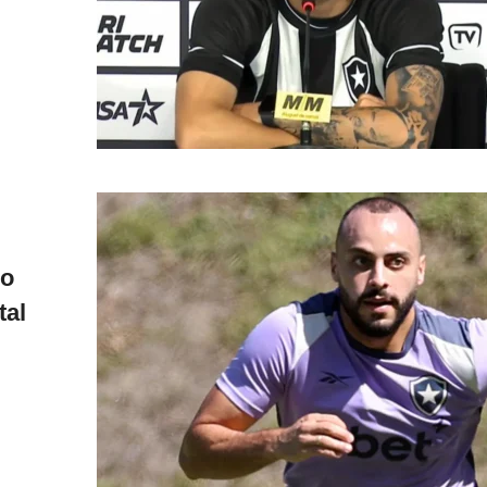
no
tal