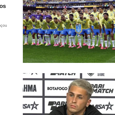
gos
nçou