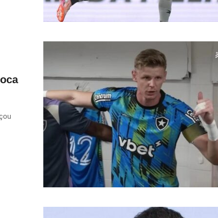
ioca
çou