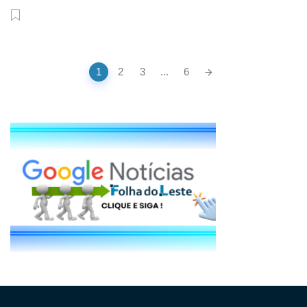
Posts
1
2
3
...
6
navigation