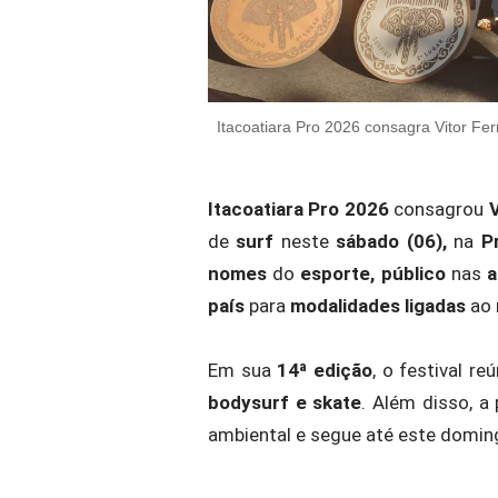
Itacoatiara Pro 2026 consagra Vitor Fer
Itacoatiara Pro 2026
consagrou
V
de
surf
neste
sábado (06),
na
P
nomes
do
esporte, público
nas
a
país
para
modalidades ligadas
ao
Em sua
14ª edição
, o festival r
bodysurf e skate
. Além disso, 
ambiental e segue até este doming