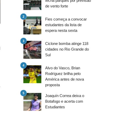
fecha parques por previsão
de vento forte
Fies começa a convocar
estudantes da lista de
espera nesta sexta
Ciclone bomba atinge 118
l
cidades no Rio Grande do
Sul
s
o
Alvo do Vasco, Brian
Rodríguez brilha pelo
América antes de nova
proposta
,
o
Joaquín Correa deixa o
Botafogo e acerta com
Estudiantes