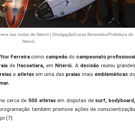
reira nas ondas de Niterói | Divulgação/Lucas Benevides/Prefeitura de
Niterói
itor Ferreira
como
campeão
do
campeonato profissiona
raia
de
Itacoatiara,
em
Niterói.
A
decisão
reuniu grande
reias
e
atletas
em uma das
praias
mais
emblemáticas
d
mar.
eúne cerca de
500 atletas
em disputas de
surf, bodyboard
a programação também promove ações de conscientizaçã
o (7).