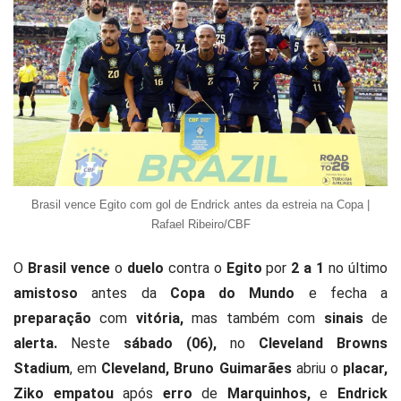
Brasil vence Egito com gol de Endrick antes da estreia na Copa |
Rafael Ribeiro/CBF
O
Brasil vence
o
duelo
contra o
Egito
por
2 a 1
no último
amistoso
antes da
Copa do Mundo
e fecha a
preparação
com
vitória,
mas também com
sinais
de
alerta.
Neste
sábado (06),
no
Cleveland Browns
Stadium
, em
Cleveland, Bruno Guimarães
abriu o
placar,
Ziko empatou
após
erro
de
Marquinhos,
e
Endrick