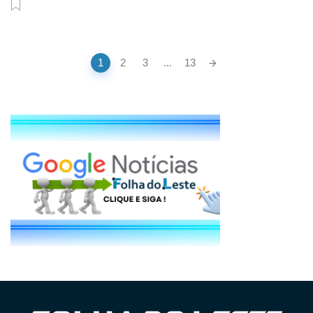
Posts
1
2
3
...
13
navigation