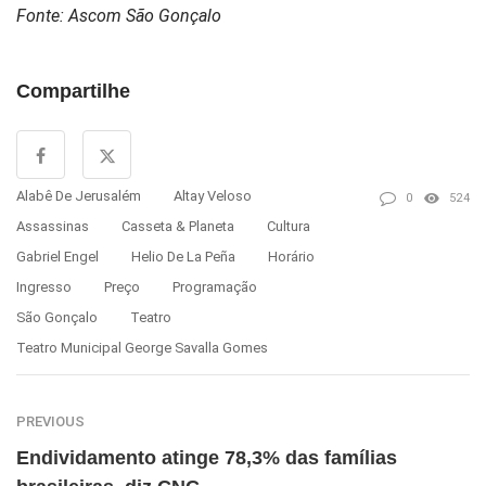
Fonte: Ascom São Gonçalo
Compartilhe
Alabê De Jerusalém
Altay Veloso
0
524
Assassinas
Casseta & Planeta
Cultura
Gabriel Engel
Helio De La Peña
Horário
Ingresso
Preço
Programação
São Gonçalo
Teatro
Teatro Municipal George Savalla Gomes
PREVIOUS
Endividamento atinge 78,3% das famílias