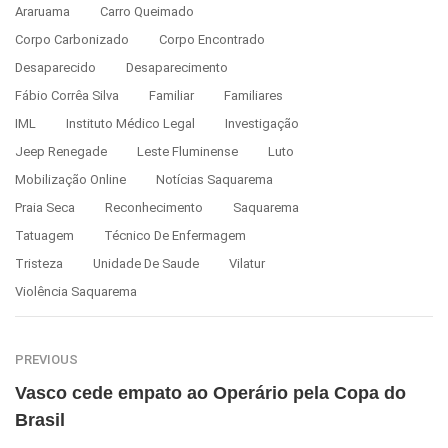
Araruama
Carro Queimado
Corpo Carbonizado
Corpo Encontrado
Desaparecido
Desaparecimento
Fábio Corrêa Silva
Familiar
Familiares
IML
Instituto Médico Legal
Investigação
Jeep Renegade
Leste Fluminense
Luto
Mobilização Online
Notícias Saquarema
Praia Seca
Reconhecimento
Saquarema
Tatuagem
Técnico De Enfermagem
Tristeza
Unidade De Saude
Vilatur
Violência Saquarema
PREVIOUS
Vasco cede empato ao Operário pela Copa do
Brasil