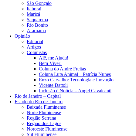
São Gonçalo
Itaboraí
Maricá
Saquarema
Rio Bonito
Araruama
Opinião
Editorial
Artigos
Colunistas
Alê, me Ajuda!
Bem-Viver!
Coluna do André Freitas
Coluna Luta Animal – Patrícia Nunes
Enzo Carvalho: Tecnologia e Inovação
Vicente Dattoli
Inclusão é Notícia – Angel Cavalcanti
Rio de Janeiro – Capital
Estado do Rio de Janeiro
Baixada Fluminense
Norte Fluminense
Região Serrana
Região dos Lagos
Noroeste Fluminense
Sul Fluminense