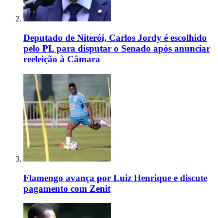
Deputado de Niterói, Carlos Jordy é escolhido
pelo PL para disputar o Senado após anunciar
reeleição à Câmara
Flamengo avança por Luiz Henrique e discute
pagamento com Zenit