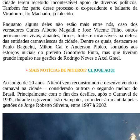
cidade terem recebido incontestável apoio de diversos políticos.
Também fez parte desse processo o ex-presidente e baluarte da
Viradouro, Ito Machado, já falecido.
Enquanto alguns deles não estão mais entre nós, caso dos
vereadores Carlos Alberto Magaldi e José Vicente Filho, outros
permanecem vivos, atuantes, firmes, fortes e incansáveis na defesa
das entidades carnavalescas da cidade. Dentre os quais, destacam-se
Paulo Bagueira, Milton Cal e Anderson Pipico, somados aos
esforços iniciais do prefeito Godofredo Pinto, mas que tiveram
grande impulso nas gestões de Rodrigo Neves e Axel Grael.
+
MAIS NOTÍCIAS DE NITERÓI?
CLIQUE AQUI
Ao longo de 20 anos, Niterói vem reconstruindo e desenvolvendo o
carnaval na cidade – considerado outrora o segundo melhor do
Brasil. Principalmente com o fim dos desfiles, após o Carnaval de
1995, durante o governo João Sampaio , com decisão mantida pelas
gestões de Jorge Roberto Silveira, entre 1997 à 2002.