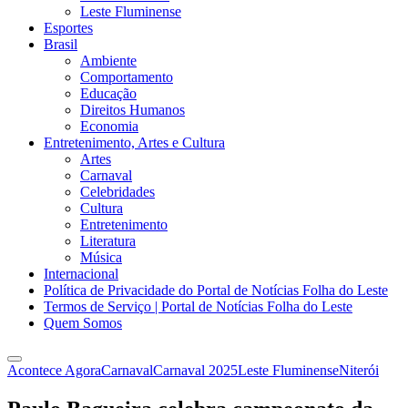
Leste Fluminense
Esportes
Brasil
Ambiente
Comportamento
Educação
Direitos Humanos
Economia
Entretenimento, Artes e Cultura
Artes
Carnaval
Celebridades
Cultura
Entretenimento
Literatura
Música
Internacional
Política de Privacidade do Portal de Notícias Folha do Leste
Termos de Serviço | Portal de Notícias Folha do Leste
Quem Somos
Acontece Agora
Carnaval
Carnaval 2025
Leste Fluminense
Niterói