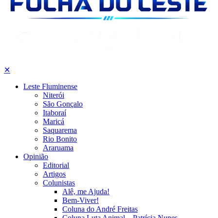
✕
Leste Fluminense
Niterói
São Gonçalo
Itaboraí
Maricá
Saquarema
Rio Bonito
Araruama
Opinião
Editorial
Artigos
Colunistas
Alê, me Ajuda!
Bem-Viver!
Coluna do André Freitas
Coluna Luta Animal – Patrícia Nunes