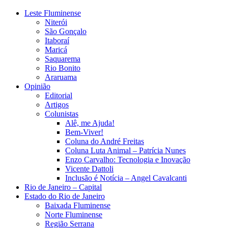
Leste Fluminense
Niterói
São Gonçalo
Itaboraí
Maricá
Saquarema
Rio Bonito
Araruama
Opinião
Editorial
Artigos
Colunistas
Alê, me Ajuda!
Bem-Viver!
Coluna do André Freitas
Coluna Luta Animal – Patrícia Nunes
Enzo Carvalho: Tecnologia e Inovação
Vicente Dattoli
Inclusão é Notícia – Angel Cavalcanti
Rio de Janeiro – Capital
Estado do Rio de Janeiro
Baixada Fluminense
Norte Fluminense
Região Serrana