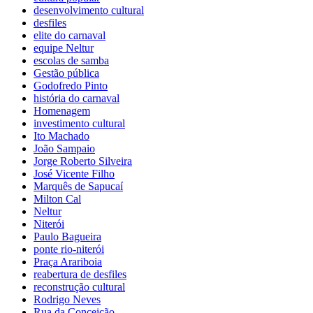
desenvolvimento cultural
desfiles
elite do carnaval
equipe Neltur
escolas de samba
Gestão pública
Godofredo Pinto
história do carnaval
Homenagem
investimento cultural
Ito Machado
João Sampaio
Jorge Roberto Silveira
José Vicente Filho
Marquês de Sapucaí
Milton Cal
Neltur
Niterói
Paulo Bagueira
ponte rio-niterói
Praça Arariboia
reabertura de desfiles
reconstrução cultural
Rodrigo Neves
Rua da Conceição