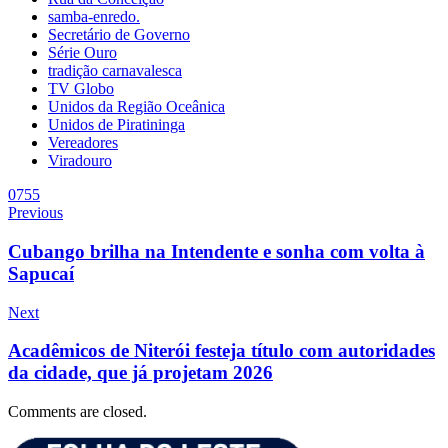
samba-enredo.
Secretário de Governo
Série Ouro
tradição carnavalesca
TV Globo
Unidos da Região Oceânica
Unidos de Piratininga
Vereadores
Viradouro
0
755
Previous
Cubango brilha na Intendente e sonha com volta à
Sapucaí
Next
Acadêmicos de Niterói festeja título com autoridades
da cidade, que já projetam 2026
Comments are closed.