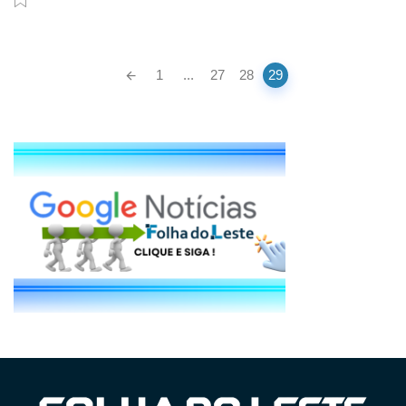
Posts
1
...
27
28
29
navigation