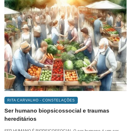
RITA CARVALHO - CONSTELAÇÕES
Ser humano biopsicossocial e traumas
hereditários
SER HUMANO É BIOPSICOSSOCIAL O ser humano é um ser