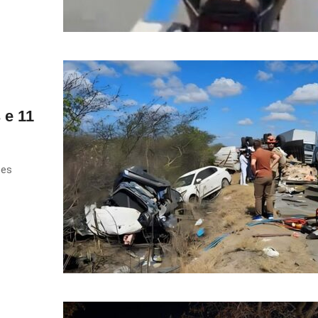
 e 11
ões