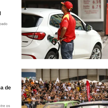
l
ábado
ca de
ntre os