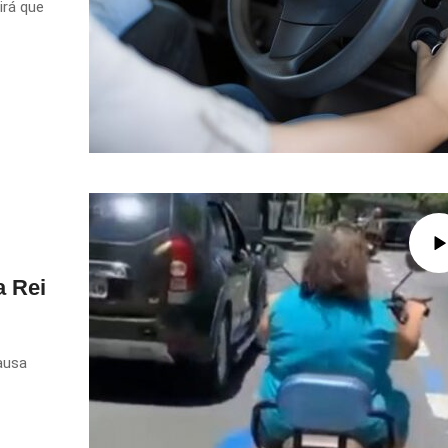
irá que
a Rei
ausa