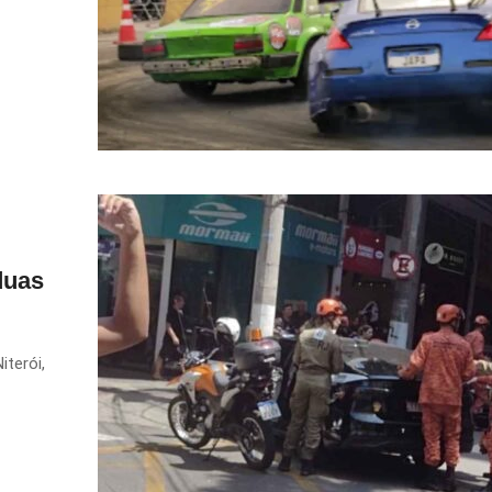
duas
iterói,