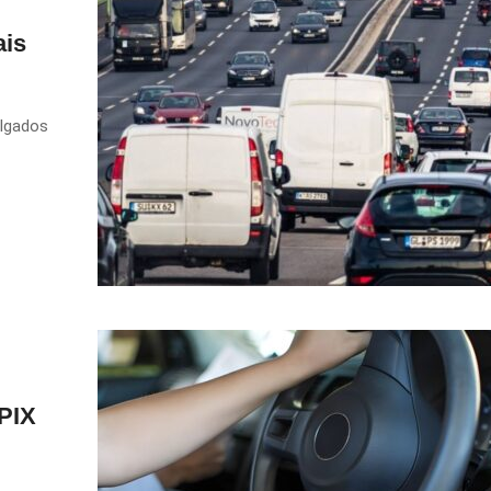
ais
ulgados
 PIX