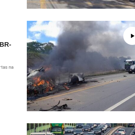
 BR-
rtas na