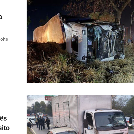
a
oite
rês
sito