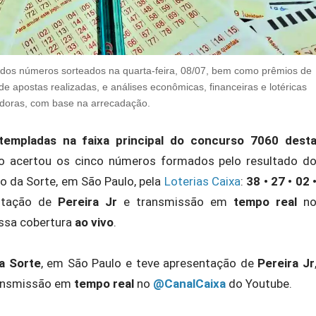
dos números sorteados na quarta-feira, 08/07, bem como prêmios de
de apostas realizadas, e análises econômicas, financeiras e lotéricas
edoras, com base na arrecadação.
empladas na faixa principal do concurso 7060 dest
 acertou os cinco números formados pelo resultado d
ço da Sorte, em São Paulo, pela
Loterias Caixa
:
38 • 27 • 02 
ntação de
Pereira Jr
e transmissão em
tempo real
n
ssa cobertura
ao vivo
.
a Sorte
, em São Paulo e teve apresentação de
Pereira Jr
ansmissão em
tempo real
no
@CanalCaixa
do Youtube.