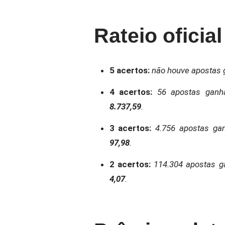
Rateio oficia
5 acertos:
não houve apostas 
4 acertos:
56 apostas ganha
8.737,59
.
3 acertos:
4.756 apostas gan
97,98
.
2 acertos:
114.304 apostas g
4,07
.