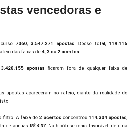
ostas vencedoras e
oncurso
7060
,
3.547.271 apostas
. Desse total,
119.11
teio das faixas de
4, 3 ou 2 acertos
.
,
3.428.155 apostas
ficaram fora de qualquer faixa d
s apostas apareceram no rateio, diante da realidade d
isto.
o filtro. A faixa de
2 acertos
concentrou
114.304 apostas
ída de apenas
R$ 4,07
. Na hipótese mais favorável, de um