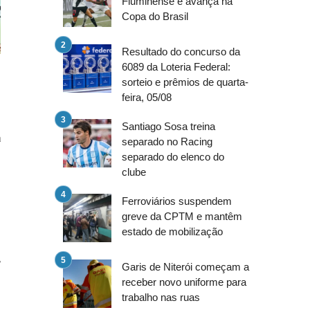
Fluminense e avança na
Copa do Brasil
Resultado do concurso da
6089 da Loteria Federal:
sorteio e prêmios de quarta-
feira, 05/08
Santiago Sosa treina
a
separado no Racing
separado do elenco do
o
clube
•
o
Ferroviários suspendem
greve da CPTM e mantêm
estado de mobilização
,
Garis de Niterói começam a
receber novo uniforme para
trabalho nas ruas