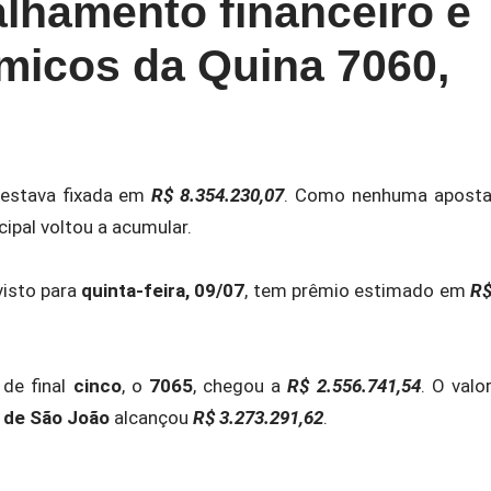
alhamento financeiro e
icos da Quina 7060,
 estava fixada em
R$ 8.354.230,07
. Como nenhuma apost
ncipal voltou a acumular.
visto para
quinta-feira, 09/07
, tem prêmio estimado em
R
de final
cinco
, o
7065
, chegou a
R$ 2.556.741,54
. O valo
l de São João
alcançou
R$ 3.273.291,62
.