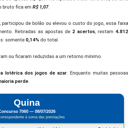
o bruto fica em
R$ 1,07
.
articipou de bolão ou elevou o custo do jogo, essa faix
mento. Retiradas as apostas de
2 acertos
, restam
4.81
tos: somente
0,14%
do total.
am ou ficaram reduzidas a um retorno mínimo.
ca lotérica dos jogos de azar
. Enquanto muitas pessoa
maioria perde
.
Quina
Concurso 7060 — 08/07/2026
correspondente à soma das premiações