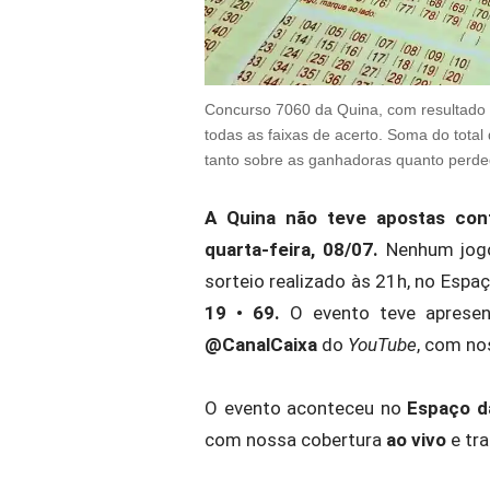
Concurso 7060 da Quina, com resultado 
todas as faixas de acerto. Soma do total 
tanto sobre as ganhadoras quanto perd
A Quina não teve apostas cont
quarta-feira, 08/07.
Nenhum jogo
sorteio realizado às 21h, no Espa
19 • 69.
O evento teve aprese
@CanalCaixa
do
YouTube
, com no
O evento aconteceu no
Espaço d
com nossa cobertura
ao vivo
e tr