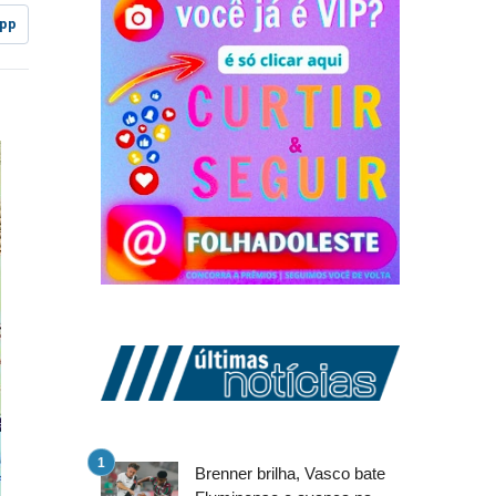
pp
Brenner brilha, Vasco bate