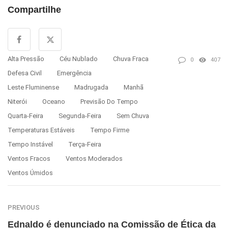
Compartilhe
Alta Pressão
Céu Nublado
Chuva Fraca
0
407
Defesa Civil
Emergência
Leste Fluminense
Madrugada
Manhã
Niterói
Oceano
Previsão Do Tempo
Quarta-Feira
Segunda-Feira
Sem Chuva
Temperaturas Estáveis
Tempo Firme
Tempo Instável
Terça-Feira
Ventos Fracos
Ventos Moderados
Ventos Úmidos
PREVIOUS
Ednaldo é denunciado na Comissão de Ética da