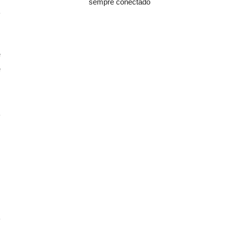
sempre conectado
a
e
e
a
s
a