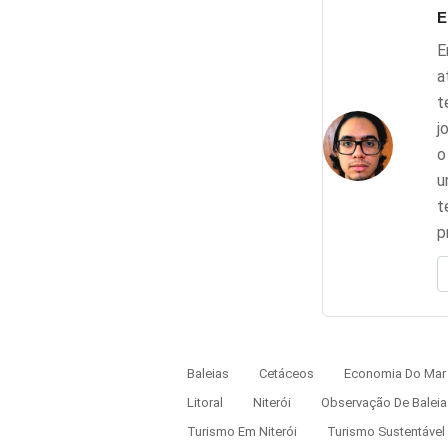
E
E
a
t
j
o
u
t
p
Baleias
Cetáceos
Economia Do Mar
Litoral
Niterói
Observação De Baleia
Turismo Em Niterói
Turismo Sustentável