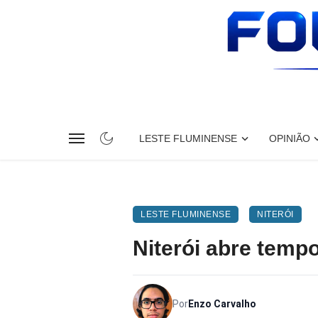
LESTE FLUMINENSE
OPINIÃO
LESTE FLUMINENSE
NITERÓI
Niterói abre temp
Por
Enzo Carvalho