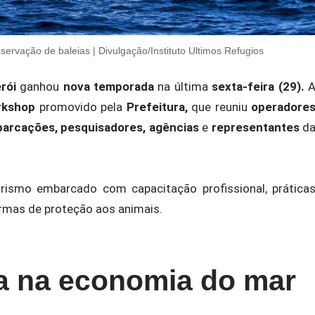
servação de baleias | Divulgação/Instituto Ultimos Refugios
rói
ganhou
nova temporada
na última
sexta-feira (29).
rkshop
promovido pela
Prefeitura,
que reuniu
operadore
arcações, pesquisadores, agências
e
representantes
d
turismo embarcado com capacitação profissional, prática
ormas de proteção aos animais.
ta na economia do mar