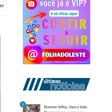
pp
Brenner brilha, Vasco bate