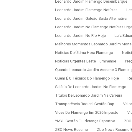
Leonardo Jardim Flamengo Desembarque
Leonardo Jardim Flamengo Notícias
Le
Leonardo Jardim Galeão Saída Alternativa
Leonardo Jardim No Flamengo Notícias Urg
Leonardo Jardim No Rio Hoje
Luiz Edua
Melhores Momentos Leonardo Jardim Mona
Notícias De Última Hora Flamengo
Notíc
Notícias Urgentes Leste Fluminense
Pre
Quando Leonardo Jardim Assume O Flamen
Quem É O Técnico Do Flamengo Hoje
Re
Salário De Leonardo Jardim No Flamengo
Títulos De Leonardo Jardim Na Carreira
Transparência Radical Gestão Bap
Valo
Vices Do Flamengo Em 2026 Impacto
Ví
YMYL Gestão E Liderança Esportiva
ZBO
ZBO News Resumo
Zbo News Resumo E