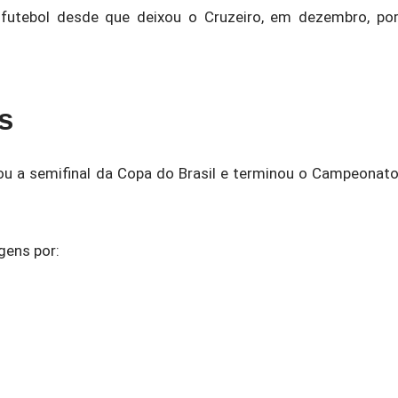
 futebol desde que deixou o
Cruzeiro
, em dezembro, po
s
ou a semifinal da
Copa do Brasil
e terminou o
Campeonat
ens por: