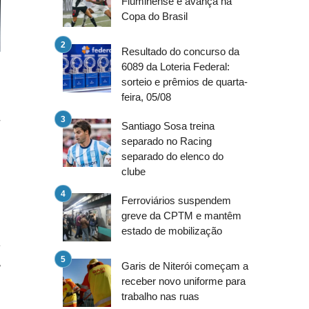
Fluminense e avança na
Copa do Brasil
Resultado do concurso da
6089 da Loteria Federal:
sorteio e prêmios de quarta-
feira, 05/08
)
r
Santiago Sosa treina
separado no Racing
separado do elenco do
clube
s
Ferroviários suspendem
greve da CPTM e mantêm
estado de mobilização
a
,
Garis de Niterói começam a
receber novo uniforme para
trabalho nas ruas