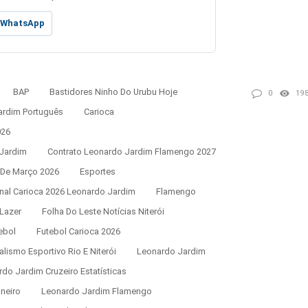
WhatsApp
BAP
Bastidores Ninho Do Urubu Hoje
0
19
ardim Português
Carioca
026
Jardim
Contrato Leonardo Jardim Flamengo 2027
 De Março 2026
Esportes
inal Carioca 2026 Leonardo Jardim
Flamengo
 Lazer
Folha Do Leste Notícias Niterói
ebol
Futebol Carioca 2026
alismo Esportivo Rio E Niterói
Leonardo Jardim
do Jardim Cruzeiro Estatísticas
neiro
Leonardo Jardim Flamengo