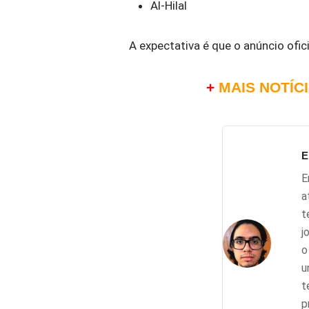
Al-Hilal
A expectativa é que o anúncio ofic
+
MAIS NOTÍC
E
E
a
t
j
o
u
t
p