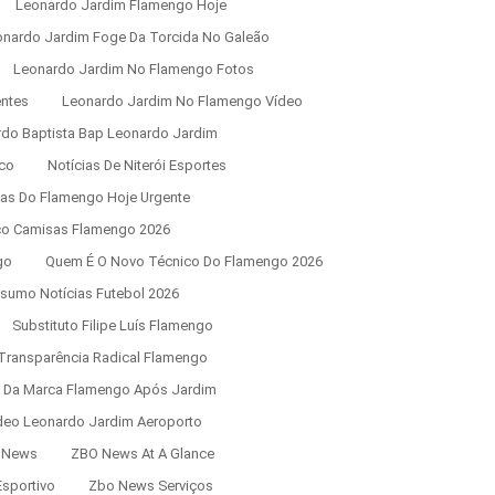
Leonardo Jardim Flamengo Hoje
onardo Jardim Foge Da Torcida No Galeão
Leonardo Jardim No Flamengo Fotos
entes
Leonardo Jardim No Flamengo Vídeo
rdo Baptista Bap Leonardo Jardim
co
Notícias De Niterói Esportes
ias Do Flamengo Hoje Urgente
ço Camisas Flamengo 2026
go
Quem É O Novo Técnico Do Flamengo 2026
sumo Notícias Futebol 2026
Substituto Filipe Luís Flamengo
Transparência Radical Flamengo
r Da Marca Flamengo Após Jardim
deo Leonardo Jardim Aeroporto
 News
ZBO News At A Glance
sportivo
Zbo News Serviços