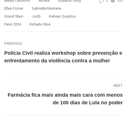
Aléxia Castilhos
Antália
Eduardo Yudy
0
448
Ellen Froner
Gabriella Mantena
Grand Slam
Judô
Ketleyn Quadros
Paris 2024
Rafaela Silva
PREVIOUS
Polícia Civil realiza workshop sobre prevenção e
enfrentamento da violência contra a mulher
NEXT
Farmácia fica mais ainda mais cara com menos
de 100 dias de Lula no poder