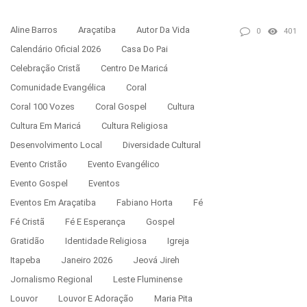
Aline Barros
Araçatiba
Autor Da Vida
0
401
Calendário Oficial 2026
Casa Do Pai
Celebração Cristã
Centro De Maricá
Comunidade Evangélica
Coral
Coral 100 Vozes
Coral Gospel
Cultura
Cultura Em Maricá
Cultura Religiosa
Desenvolvimento Local
Diversidade Cultural
Evento Cristão
Evento Evangélico
Evento Gospel
Eventos
Eventos Em Araçatiba
Fabiano Horta
Fé
Fé Cristã
Fé E Esperança
Gospel
Gratidão
Identidade Religiosa
Igreja
Itapeba
Janeiro 2026
Jeová Jireh
Jornalismo Regional
Leste Fluminense
Louvor
Louvor E Adoração
Maria Pita