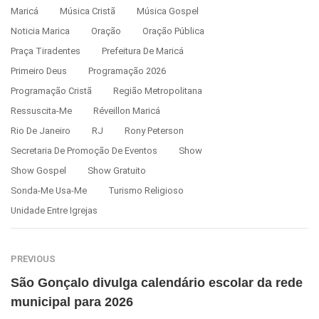
Maricá
Música Cristã
Música Gospel
Noticia Marica
Oração
Oração Pública
Praça Tiradentes
Prefeitura De Maricá
Primeiro Deus
Programação 2026
Programação Cristã
Região Metropolitana
Ressuscita-Me
Réveillon Maricá
Rio De Janeiro
RJ
Rony Peterson
Secretaria De Promoção De Eventos
Show
Show Gospel
Show Gratuito
Sonda-Me Usa-Me
Turismo Religioso
Unidade Entre Igrejas
PREVIOUS
São Gonçalo divulga calendário escolar da rede
municipal para 2026