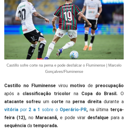
Castillo sofre corte na perna e pode desfalcar o Fluminense | Marcelo
Gonçalves/Fluminense
Castillo no Fluminense
virou
motivo
de
preocupação
após a
classificação tricolor
na
Copa do Brasil.
O
atacante sofreu
um
corte
na
perna direita
durante a
vitória
por
2 a 1
sobre o
Operário-PR
,
na última
terça-
feira (12),
no
Maracanã,
e pode virar
desfalque
para a
sequência
da
temporada.