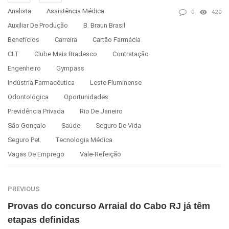
Analista
Assistência Médica
0
420
Auxiliar De Produção
B. Braun Brasil
Benefícios
Carreira
Cartão Farmácia
CLT
Clube Mais Bradesco
Contratação
Engenheiro
Gympass
Indústria Farmacêutica
Leste Fluminense
Odontológica
Oportunidades
Previdência Privada
Rio De Janeiro
São Gonçalo
Saúde
Seguro De Vida
Seguro Pet
Tecnologia Médica
Vagas De Emprego
Vale-Refeição
PREVIOUS
Provas do concurso Arraial do Cabo RJ já têm
etapas definidas