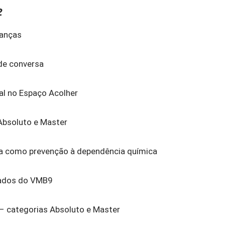
2
ianças
de conversa
al no Espaço Acolher
bsoluto e Master
a como prevenção à dependência química
tados do VMB9
 – categorias Absoluto e Master