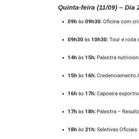
Quinta-feira (11/09) – Dia 
09h
às
09h30:
Oficina com cr
09h30
às
10h30:
Tour e roda 
14h
às
15h:
Palestra nutricion
15h
às
16h:
Credenciamento A
16h
às
17h:
Capoeira esportiv
17h
às
18h:
Palestra – Resul
18h
às
21h:
Seletivas Oficiais