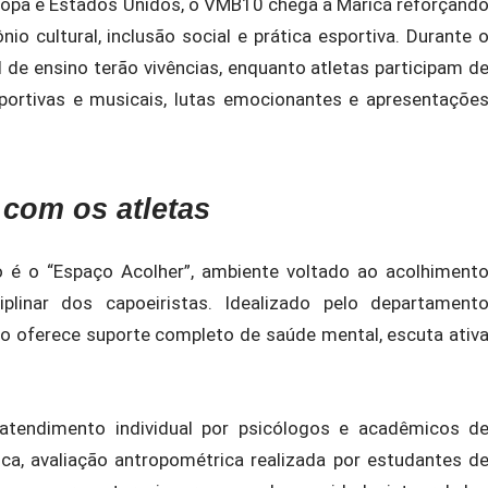
ropa e Estados Unidos, o VMB10 chega a Maricá reforçand
io cultural, inclusão social e prática esportiva. Durante 
l de ensino terão vivências, enquanto atletas participam d
esportivas e musicais, lutas emocionantes e apresentaçõe
 com os atletas
 é o “Espaço Acolher”, ambiente voltado ao acolhiment
iplinar dos capoeiristas. Idealizado pelo departament
ço oferece suporte completo de saúde mental, escuta ativ
tendimento individual por psicólogos e acadêmicos d
ca, avaliação antropométrica realizada por estudantes d