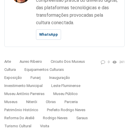
compreensão prática do universo digital,
das plataformas tecnológicas e das
transformações provocadas pela
cultura conectada.
WhatsApp
Arte
Aureo Ribeiro
Circuito Dos Museus
0
241
Cultura
Equipamentos Culturais
Exposição
Funarj
Inauguração
Investimento Municipal
Leste Fluminense
Museu Antônio Parreiras
Museu Público
Museus
Niterói
Obras
Parceria
Patrimônio Histórico
Prefeito Rodrigo Neves
Reforma Do Ateliê
Rodrigo Neves
Saraus
Turismo Cultural
Visita