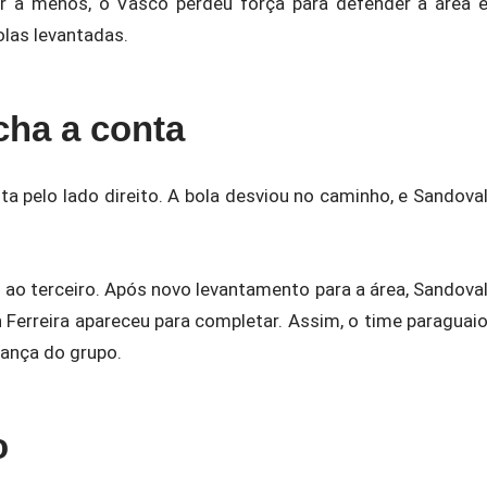
r a menos, o Vasco perdeu força para defender a área 
las levantadas.
echa a conta
ta pelo lado direito. A bola desviou no caminho, e Sandova
ao terceiro. Após novo levantamento para a área, Sandova
 Ferreira apareceu para completar. Assim, o time paraguai
rança do grupo.
o