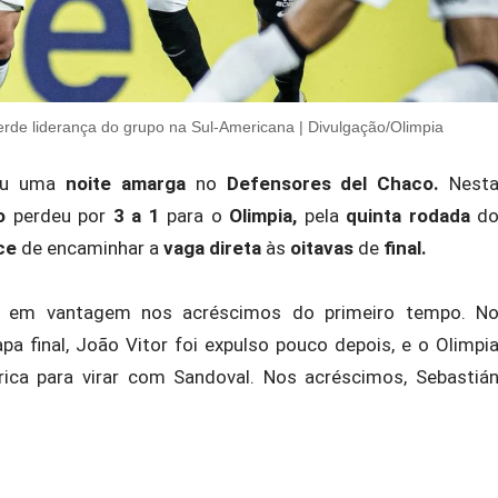
erde liderança do grupo na Sul-Americana | Divulgação/Olimpia
eu uma
noite amarga
no
Defensores del Chaco.
Nest
o
perdeu por
3 a 1
para o
Olimpia,
pela
quinta rodada
d
ce
de encaminhar a
vaga direta
às
oitavas
de
final.
o em vantagem nos acréscimos do primeiro tempo. N
a final, João Vitor foi expulso pouco depois, e o Olimpi
rica para virar com Sandoval. Nos acréscimos, Sebastiá