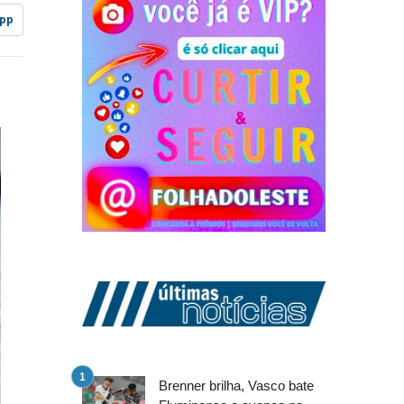
pp
Brenner brilha, Vasco bate