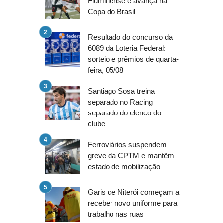
Fluminense e avança na
Copa do Brasil
Resultado do concurso da
6089 da Loteria Federal:
sorteio e prêmios de quarta-
feira, 05/08
a
Santiago Sosa treina
o
separado no Racing
separado do elenco do
clube
o
Ferroviários suspendem
a
greve da CPTM e mantêm
estado de mobilização
n
Garis de Niterói começam a
receber novo uniforme para
trabalho nas ruas