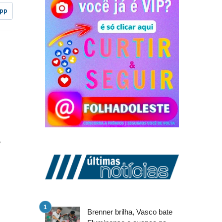
pp
m
o
e
Brenner brilha, Vasco bate