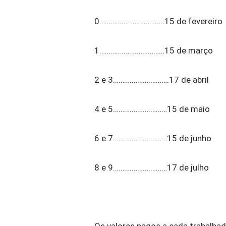
0……………………………..15 de fevereiro
1……….……….……………15 de março
2 e 3……….……….……….17 de abril
4 e 5……….……….………15 de maio
6 e 7……….……….………15 de junho
8 e 9……….……….………17 de julho
Os valores pagos a cada trabalha