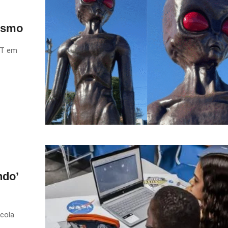
rismo
ET em
ndo’
scola