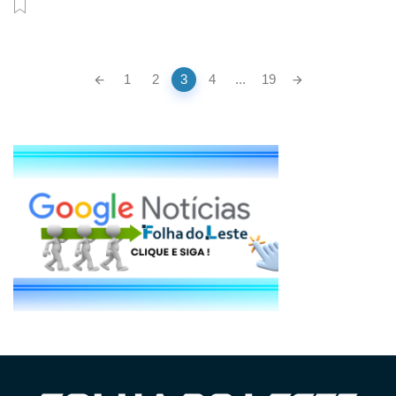
Posts
1
2
3
4
...
19
navigation