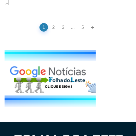
Posts
1
2
3
...
5
navigation