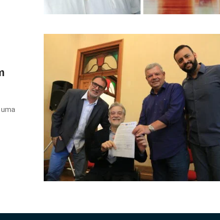
m
m uma