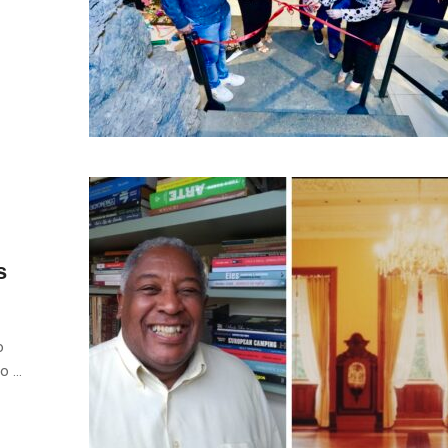
s
o
 ...