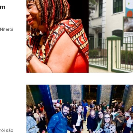
am
Niterói
rói são