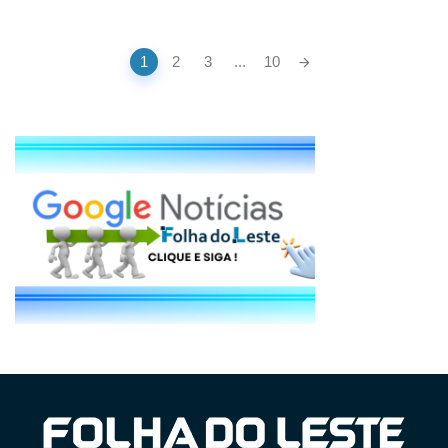
Posts
1
2
3
...
10
navigation