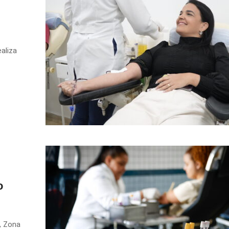
aliza
o
r, Zona