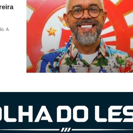
reira
do. A