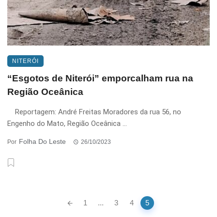
NITERÓI
“Esgotos de Niterói” emporcalham rua na
Região Oceânica
Reportagem: André Freitas Moradores da rua 56, no
Engenho do Mato, Região Oceânica ...
Folha Do Leste
Por
26/10/2023
Posts
1
...
3
4
5
navigation