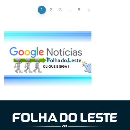
Posts
1
2
3
...
8
navigation