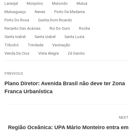
Laranjal
Monjolos
Mutondo
Mutuá
Mutuaguaçu
Neves
Porto Da Madama
Porto Do Rosa
Quinta Dom Ricardo
Recanto Das Acácias
Rio Do Ouro
Rocha
Santa Isabel
Santa Izabel
Santa Luzia
Tribobó
Trindade
Vacinação
Venda Da Cruz
Vista Alegre
Zé Garoto
PREVIOUS
Plano Diretor: Avenida Brasil não deve ter Zona
Franca Urbanística
NEXT
Região Oceânica: UPA Mário Monteiro entra em