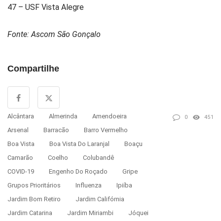
47 – USF Vista Alegre
Fonte: Ascom São Gonçalo
Compartilhe
Alcântara
Almerinda
Amendoeira
0
451
Arsenal
Barracão
Barro Vermelho
Boa Vista
Boa Vista Do Laranjal
Boaçu
Camarão
Coelho
Colubandê
COVID-19
Engenho Do Roçado
Gripe
Grupos Prioritários
Influenza
Ipiíba
Jardim Bom Retiro
Jardim Califórnia
Jardim Catarina
Jardim Miriambi
Jóquei