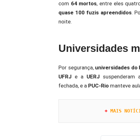
com
64 mortos
, entre eles quat
quase 100 fuzis apreendidos
. P
noite.
Universidades m
Por segurança,
universidades do 
UFRJ
e a
UERJ
suspenderam at
fechada, e a
PUC-Rio
manteve aula
+ 
MAIS NOTÍC