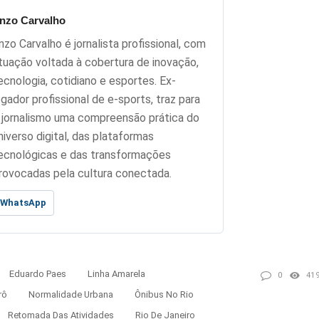
nzo Carvalho
nzo Carvalho é jornalista profissional, com
tuação voltada à cobertura de inovação,
ecnologia, cotidiano e esportes. Ex-
ogador profissional de e-sports, traz para
 jornalismo uma compreensão prática do
niverso digital, das plataformas
ecnológicas e das transformações
rovocadas pela cultura conectada.
WhatsApp
Eduardo Paes
Linha Amarela
0
41
rô
Normalidade Urbana
Ônibus No Rio
Retomada Das Atividades
Rio De Janeiro