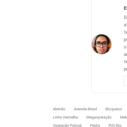
E
E
a
t
j
o
u
t
p
Alemão
Avenida Brasil
Bloqueios
Linha Vermelha
Megaoperação
Met
Operação Policial
Penha
PUC-Rio