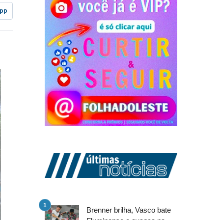
pp
Brenner brilha, Vasco bate