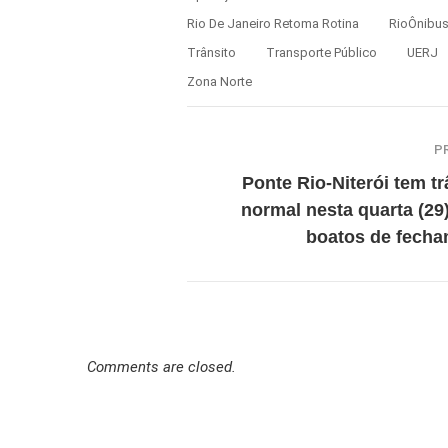
Rio De Janeiro Retoma Rotina
RioÔnibu
Trânsito
Transporte Público
UERJ
Zona Norte
P
Ponte Rio-Niterói tem tr
normal nesta quarta (29
boatos de fech
Comments are closed.