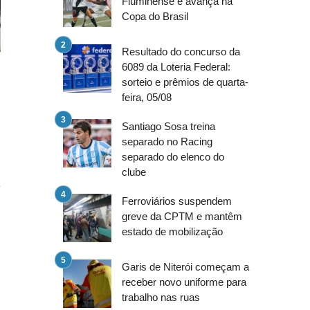
Fluminense e avança na
Copa do Brasil
Resultado do concurso da
6089 da Loteria Federal:
sorteio e prêmios de quarta-
feira, 05/08
.
s
Santiago Sosa treina
separado no Racing
separado do elenco do
clube
a
Ferroviários suspendem
o
greve da CPTM e mantêm
estado de mobilização
Garis de Niterói começam a
receber novo uniforme para
trabalho nas ruas