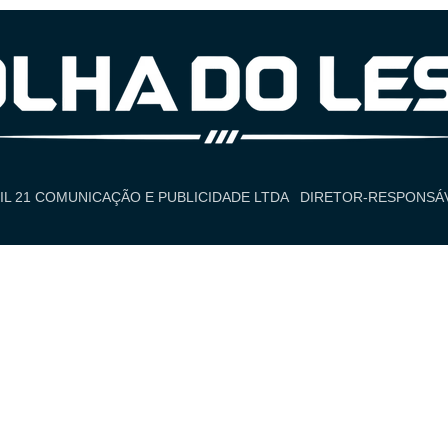
IL 21 COMUNICAÇÃO E PUBLICIDADE LTDA
DIRETOR-RESPONSÁV