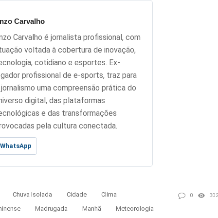
nzo Carvalho
nzo Carvalho é jornalista profissional, com
tuação voltada à cobertura de inovação,
ecnologia, cotidiano e esportes. Ex-
ogador profissional de e-sports, traz para
 jornalismo uma compreensão prática do
niverso digital, das plataformas
ecnológicas e das transformações
rovocadas pela cultura conectada.
WhatsApp
Chuva Isolada
Cidade
Clima
0
30
minense
Madrugada
Manhã
Meteorologia