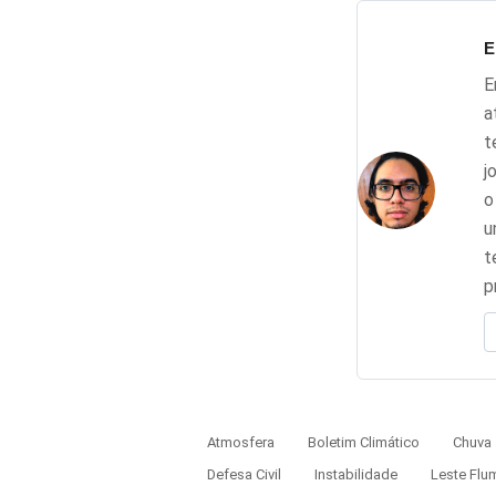
E
E
a
t
j
o
u
t
p
Atmosfera
Boletim Climático
Chuva
Defesa Civil
Instabilidade
Leste Flu