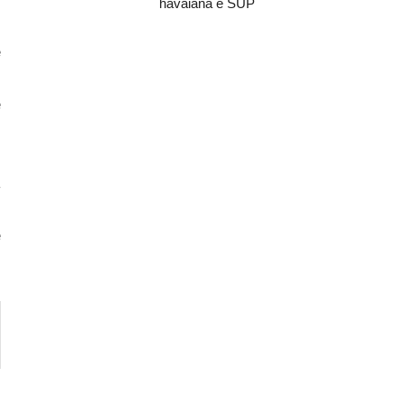
havaiana e SUP
e
m
e
a
s
e