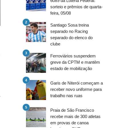
6089 da Loteria Federal:
sorteio e prêmios de quarta-
feira, 05/08
Santiago Sosa treina
separado no Racing
separado do elenco do
clube
a
Ferroviários suspendem
s
greve da CPTM e mantêm
estado de mobilização
o
Garis de Niterói começam a
receber novo uniforme para
,
trabalho nas ruas
o
Praia de São Francisco
s
recebe mais de 300 atletas
s
em provas de canoa