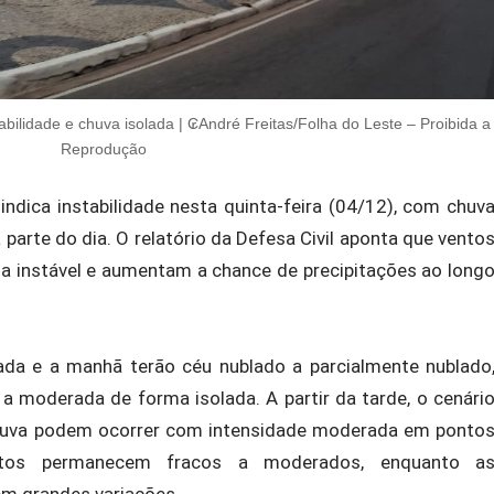
abilidade e chuva isolada | ₢André Freitas/Folha do Leste – Proibida a
Reprodução
indica instabilidade nesta quinta-feira (04/12), com chuv
parte do dia. O relatório da Defesa Civil aponta que vento
 instável e aumentam a chance de precipitações ao long
da e a manhã terão céu nublado a parcialmente nublado
a moderada de forma isolada. A partir da tarde, o cenári
huva podem ocorrer com intensidade moderada em ponto
ntos permanecem fracos a moderados, enquanto a
m grandes variações.