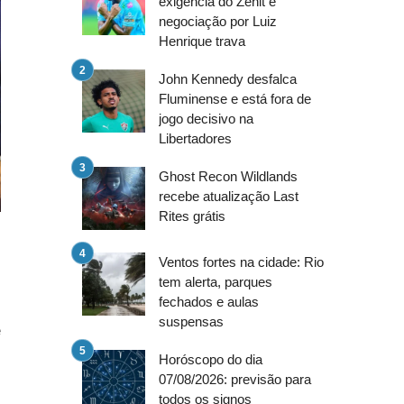
exigência do Zenit e
negociação por Luiz
Henrique trava
John Kennedy desfalca
Fluminense e está fora de
jogo decisivo na
Libertadores
Ghost Recon Wildlands
recebe atualização Last
Rites grátis
Ventos fortes na cidade: Rio
s
tem alerta, parques
fechados e aulas
s
suspensas
e
n
Horóscopo do dia
07/08/2026: previsão para
todos os signos