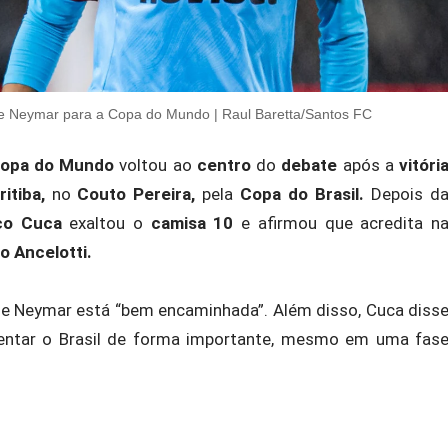
 Neymar para a Copa do Mundo | Raul Baretta/Santos FC
opa do Mundo
voltou ao
centro
do
debate
após a
vitóri
itiba,
no
Couto Pereira,
pela
Copa do Brasil.
Depois d
co Cuca
exaltou o
camisa 10
e afirmou que acredita n
o Ancelotti.
 de Neymar está “bem encaminhada”. Além disso, Cuca diss
sentar o Brasil de forma importante, mesmo em uma fas