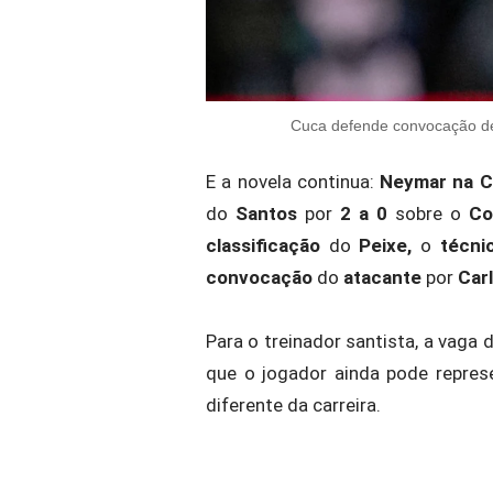
Cuca defende convocação de
E a novela continua:
Neymar na C
do
Santos
por
2 a 0
sobre o
Cor
classificação
do
Peixe,
o
técni
convocação
do
atacante
por
Carl
Para o treinador santista, a vaga
que o jogador ainda pode repre
diferente da carreira.