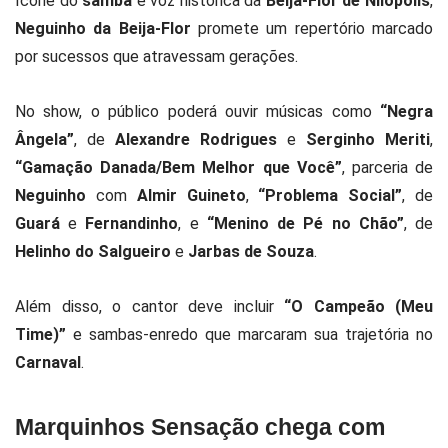
Ícone do
samba
e voz histórica da
Beija-Flor de Nilópolis
,
Neguinho da Beija-Flor
promete um repertório marcado
por sucessos que atravessam gerações.
No show, o público poderá ouvir músicas como
“Negra
Ângela”
, de
Alexandre Rodrigues
e
Serginho Meriti
,
“Gamação Danada/Bem Melhor que Você”
, parceria de
Neguinho
com
Almir Guineto
,
“Problema Social”
, de
Guará
e
Fernandinho
, e
“Menino de Pé no Chão”
, de
Helinho do Salgueiro
e
Jarbas de Souza
.
Além disso, o cantor deve incluir
“O Campeão (Meu
Time)”
e sambas-enredo que marcaram sua trajetória no
Carnaval
.
Marquinhos Sensação chega com