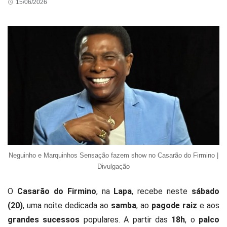
15/06/2026
Neguinho e Marquinhos Sensação fazem show no Casarão do Firmino |
Divulgação
O
Casarão do Firmino
, na
Lapa
, recebe neste
sábado
(20)
, uma noite dedicada ao
samba
, ao
pagode raiz
e aos
grandes sucessos
populares. A partir das
18h
, o
palco