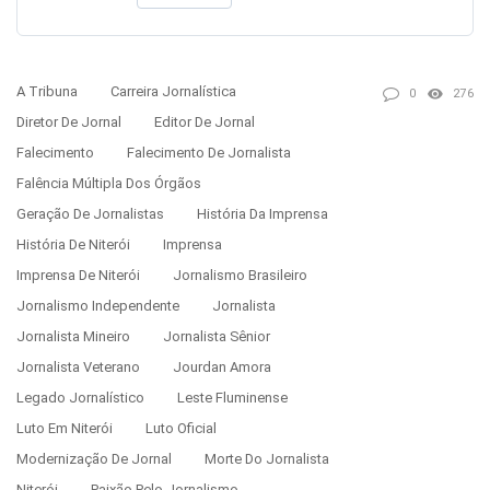
A Tribuna
Carreira Jornalística
0
276
Diretor De Jornal
Editor De Jornal
Falecimento
Falecimento De Jornalista
Falência Múltipla Dos Órgãos
Geração De Jornalistas
História Da Imprensa
História De Niterói
Imprensa
Imprensa De Niterói
Jornalismo Brasileiro
Jornalismo Independente
Jornalista
Jornalista Mineiro
Jornalista Sênior
Jornalista Veterano
Jourdan Amora
Legado Jornalístico
Leste Fluminense
Luto Em Niterói
Luto Oficial
Modernização De Jornal
Morte Do Jornalista
Niterói
Paixão Pelo Jornalismo