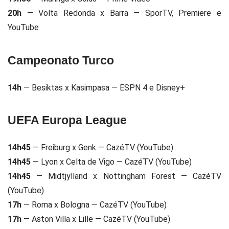
20h
— Volta Redonda x Barra — SporTV, Premiere e
YouTube
Campeonato Turco
14h
— Besiktas x Kasimpasa — ESPN 4 e Disney+
UEFA Europa League
14h45
— Freiburg x Genk — CazéTV (YouTube)
14h45
— Lyon x Celta de Vigo — CazéTV (YouTube)
14h45
— Midtjylland x Nottingham Forest — CazéTV
(YouTube)
17h
— Roma x Bologna — CazéTV (YouTube)
17h
— Aston Villa x Lille — CazéTV (YouTube)