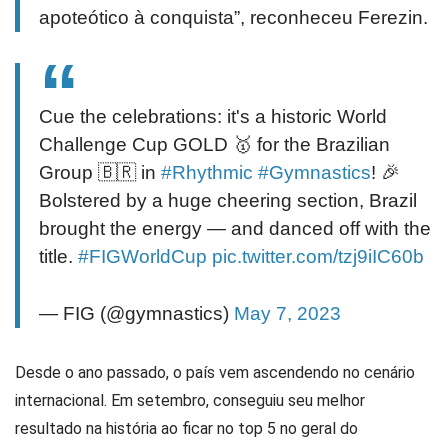
apoteótico à conquista”, reconheceu Ferezin.
Cue the celebrations: it's a historic World
Challenge Cup GOLD 🥇 for the Brazilian
Group 🇧🇷 in
#Rhythmic
#Gymnastics
! 🎉
Bolstered by a huge cheering section, Brazil
brought the energy — and danced off with the
title.
#FIGWorldCup
pic.twitter.com/tzj9iIC60b
— FIG (@gymnastics)
May 7, 2023
Desde o ano passado, o país vem ascendendo no cenário
internacional. Em setembro, conseguiu seu melhor
resultado na história ao ficar no top 5 no geral do