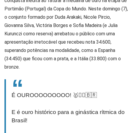
conquista inédita ao faturar a medalha de ouro na etapa de
Portimão (Portugal) da Copa do Mundo. Neste domingo (7),
o conjunto formado por Duda Arakaki, Nicole Pircio,
Giovanna Silva, Victória Borges e Sofia Madeira (e Julia
Kurunczi como reserva) arrebatou o público com uma
apresentação irretocável que recebeu nota 34.600,
superando potências na modalidade, como a Espanha
(34.450) que ficou com a prata, e a Itália (33.800) com o
bronze.
É OUROOOOOOOOO! 🥇🤸‍♀️🇧🇷
E é ouro histórico para a ginástica rítmica do
Brasil!