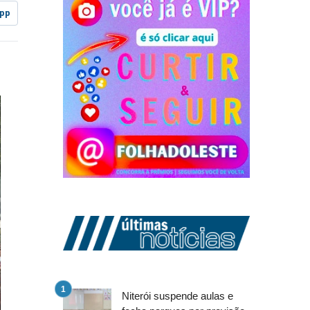
pp
Niterói suspende aulas e