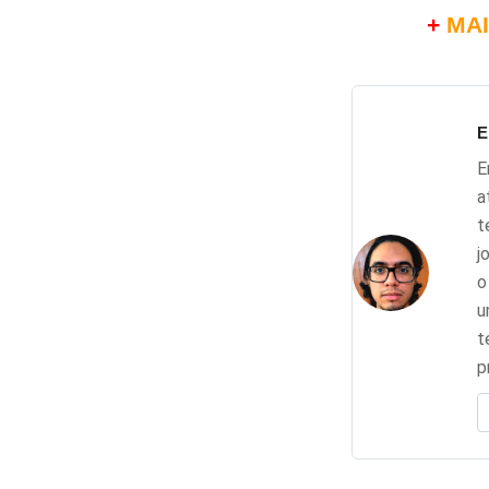
+
MAI
E
E
a
t
j
o
u
t
p