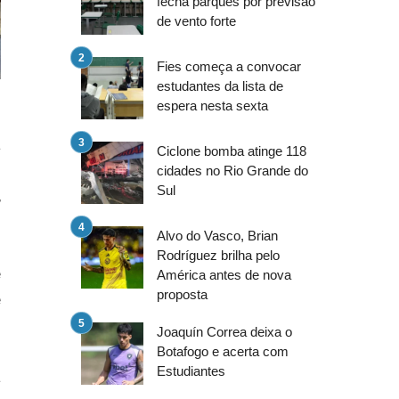
fecha parques por previsão
de vento forte
Fies começa a convocar
estudantes da lista de
espera nesta sexta
a
Ciclone bomba atinge 118
o
cidades no Rio Grande do
Sul
,
Alvo do Vasco, Brian
Rodríguez brilha pelo
é
América antes de nova
proposta
e
Joaquín Correa deixa o
Botafogo e acerta com
Estudiantes
a