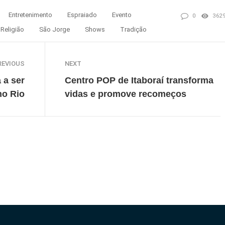
Entretenimento
Espraiado
Evento
0
362
Religião
São Jorge
Shows
Tradição
REVIOUS
NEXT
 a ser
Centro POP de Itaboraí transforma
no Rio
vidas e promove recomeços