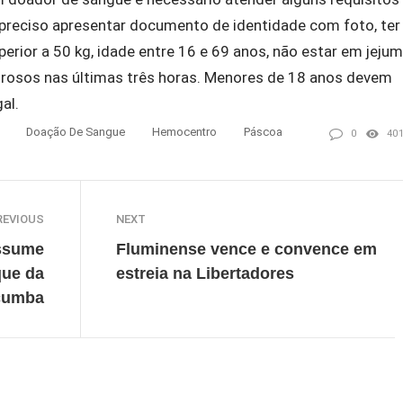
 preciso apresentar documento de identidade com foto, ter
erior a 50 kg, idade entre 16 e 69 anos, não estar em jejum
durosos nas últimas três horas. Menores de 18 anos devem
al.
Doação De Sangue
Hemocentro
Páscoa
0
40
REVIOUS
NEXT
ssume
Fluminense vence e convence em
que da
estreia na Libertadores
cumba