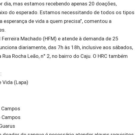
or dia, mas estamos recebendo apenas 20 doações,
aixo do esperado. Estamos necessitando de todos os tipos
a esperança de vida a quem precisa”, comentou a
es.
l Ferreira Machado (HFM) e atende à demanda de 25
unciona diariamente, das 7h às 18h, inclusive aos sábados,
a Rua Rocha Leão, n° 2, no bairro do Caju. O HRC também
:
e Vida (Lapa)
de Campos
de Campos
 Guarus
m doador de sangue é necessário atender alguns requisitos