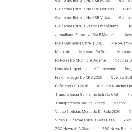
Guilherme Estrella No CRB Fotos
Guilher
Guilherme Estrella No CRB Notícias
Guilh
Guilherme Estrella No CRB Vídeo
Guilher
Guilherme Estrella Vasco Empréstimo
Jo
Jornalismo Esportivo Rio E Maceió
Jove
Meia Guilherme Estrella CRB
Meio-Camp
Mercado
Mercado Da Bola
Mercado
Notícias Do CRB Hoje Urgente
Notícias 
Notícias Urgentes Leste Fluminense
Pre
Próximo Jogo Do CRB 2026
Quem É Guil
Reforços CRB 2026
Resumo Notícias Fu
Transferência Guilherme Estrella CRB
Tr
Transparência Radical Vasco
Vasco
Vasco Notícias Mercado Da Bola 2026
V
Vídeo Guilherme Estrella Gols Base
YMYL
ZBO News At A Glance
ZBO News Resu