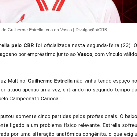
de Guilherme Estrella, cria do Vasco | Divulgação/CRB
rella pelo CBR
foi oficializada nesta segunda-feira (23). 
lagoano por empréstimo junto ao
Vasco
, com vínculo válid
ruz-Maltino,
Guilherme Estrella
não vinha tendo espaço n
gador atuou apenas uma vez, entrando no segundo tempo d
, pelo Campeonato Carioca.
putou somente cinco partidas pelos profissionais. O baix
te ligado a um problema físico relevante. Estrella sofre
avada por uma alteração anatômica congênita, o que exigi