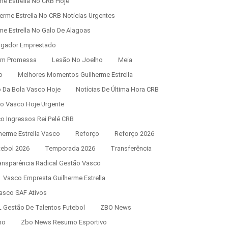
me Estrella No CRB Hoje
erme Estrella No CRB Notícias Urgentes
me Estrella No Galo De Alagoas
gador Emprestado
m Promessa
Lesão No Joelho
Meia
o
Melhores Momentos Guilherme Estrella
 Da Bola Vasco Hoje
Notícias De Última Hora CRB
Do Vasco Hoje Urgente
ço Ingressos Rei Pelé CRB
herme Estrella Vasco
Reforço
Reforço 2026
tebol 2026
Temporada 2026
Transferência
ansparência Radical Gestão Vasco
Vasco Empresta Guilherme Estrella
asco SAF Ativos
 Gestão De Talentos Futebol
ZBO News
mo
Zbo News Resumo Esportivo