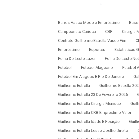
Barros Vasco Modelo Empréstimo
Base
Campeonato Carioca
CBR
Cirurgia 
Contrato Guilherme Estrella Vasco Fim
C
Empréstimo
Esportes
Estatísticas 
Folha Do Leste Lazer
Folha Do Leste Notí
Futebol
Futebol Alagoano
Futebol 
Futebol Em Alagoas E Rio De Janeiro
Ga
Guilherme Estrella
Guilherme Estrella 202
Guilherme Estrella 23 De Fevereiro 2026
G
Guilherme Estrella Cirurgia Menisco
Guil
Guilherme Estrella CRB Empréstimo Valor
Guilherme Estrella Idade E Posição
Guilh
Guilherme Estrella Lesão Joelho Direito