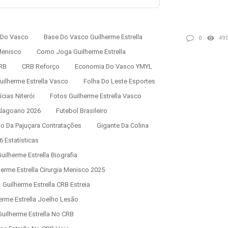
 Do Vasco
Base Do Vasco Guilherme Estrella
0
49
Menisco
Como Joga Guilherme Estrella
RB
CRB Reforço
Economia Do Vasco YMYL
Guilherme Estrella Vasco
Folha Do Leste Esportes
cias Niterói
Fotos Guilherme Estrella Vasco
Alagoano 2026
Futebol Brasileiro
lo Da Pajuçara Contratações
Gigante Da Colina
6 Estatísticas
uilherme Estrella Biografia
herme Estrella Cirurgia Menisco 2025
Guilherme Estrella CRB Estreia
erme Estrella Joelho Lesão
Guilherme Estrella No CRB