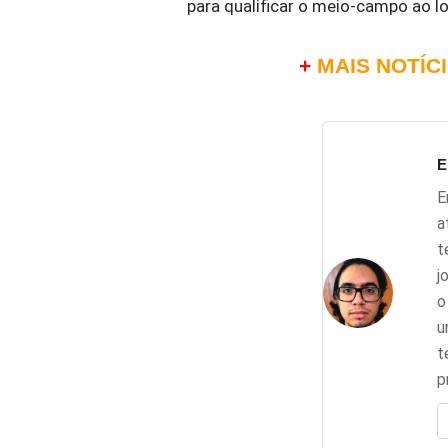
para qualificar o meio-campo ao 
+
MAIS NOTÍC
E
E
a
t
j
o
u
t
p