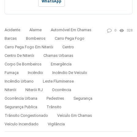
WhatsApp
Acidente
Alarme
Automóvel Em Chamas
0
328
Barcas
Bombeiros
Carro Pega Fogo
Carro Pega Fogo Em Niterói
Centro
Centro De Niterói
Chamas Urbanas
Corpo De Bombeiros
Emergência
Fumaça
Incêndio
Incêndio De Veículo
Incêndio Urbano
Leste Fluminense
Niterói
Niterói RJ
Ocorrência
Ocorrência Urbana
Pedestres
Segurança
Segurança Publica
Trânsito
Trânsito Congestionado
Veículo Em Chamas
Veículo Incendiado
Vigilância