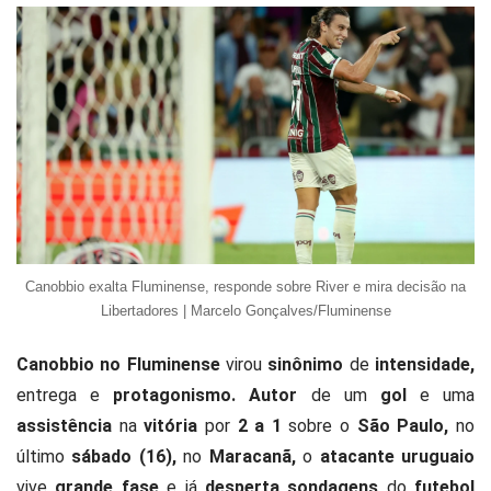
Canobbio exalta Fluminense, responde sobre River e mira decisão na
Libertadores | Marcelo Gonçalves/Fluminense
Canobbio no Fluminense
virou
sinônimo
de
intensidade,
entrega e
protagonismo. Autor
de um
gol
e uma
assistência
na
vitória
por
2 a 1
sobre o
São Paulo,
no
último
sábado (16),
no
Maracanã,
o
atacante uruguaio
vive
grande fase
e já
desperta sondagens
do
futebol