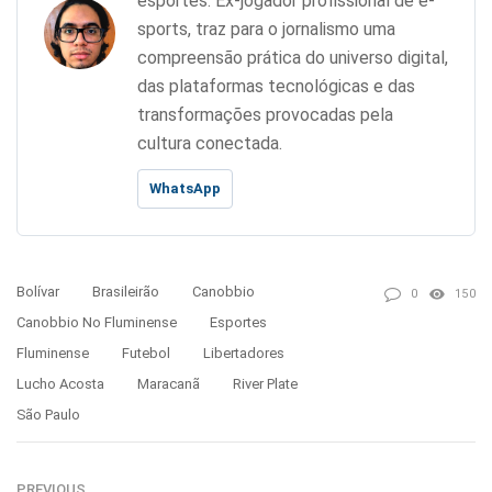
esportes. Ex-jogador profissional de e-
sports, traz para o jornalismo uma
compreensão prática do universo digital,
das plataformas tecnológicas e das
transformações provocadas pela
cultura conectada.
WhatsApp
Bolívar
Brasileirão
Canobbio
0
150
Canobbio No Fluminense
Esportes
Fluminense
Futebol
Libertadores
Lucho Acosta
Maracanã
River Plate
São Paulo
PREVIOUS