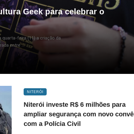
ltura Geek para celebrar o
quarta-feira (11) a criação da
ada entre ...
NITERÓI
Niterói investe R$ 6 milhões para
ampliar segurança com novo convê
com a Polícia Civil