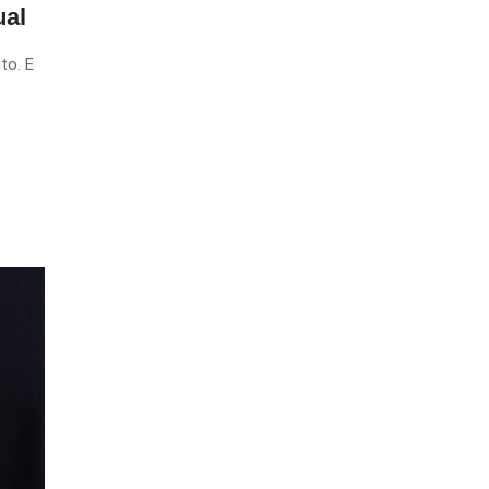
ual
to. E