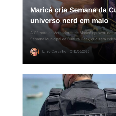
Maricá cria Semana da Cu
universo nerd em maio
A Câmara de Vereadores de Maricá aprovou nesta 
Semana Municipal da Cultura Geek, que será celebr
Enzo Carvalho
11/06/2025