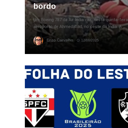
bordo
Um Boeing 787 da Air India caiu nesta quinta-feir
aeroporto de Ahmedabad, no oeste da Índia. A ...
Enzo Carvalho
12/06/2025