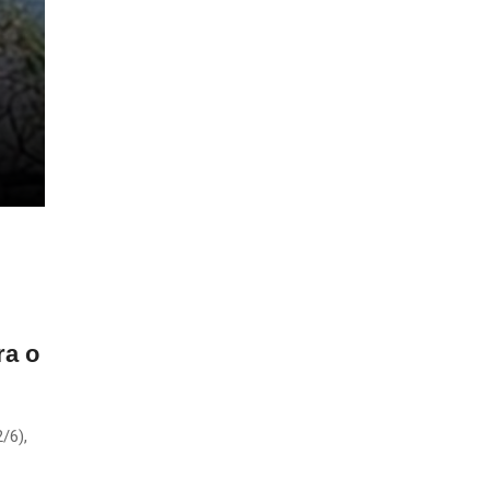
ra o
/6),