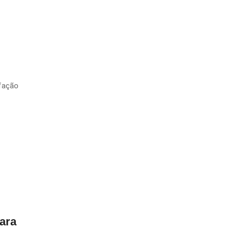
fação
ara