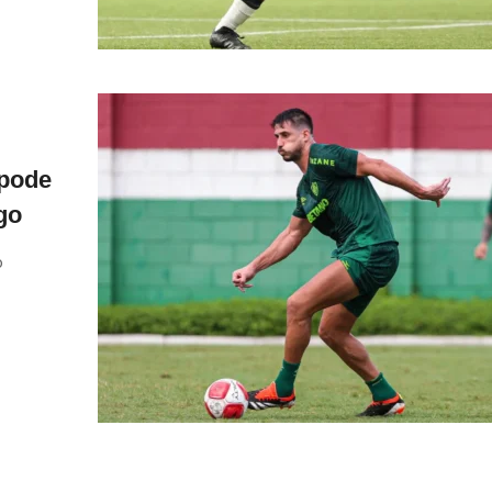
 pode
go
o