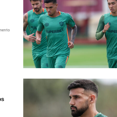
amento
os