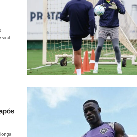
s
ral. ...
 após
 longa