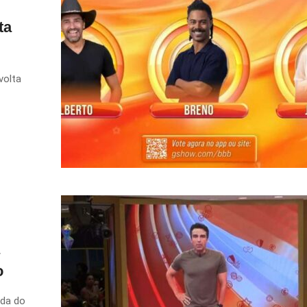
ta
volta
o
ada do