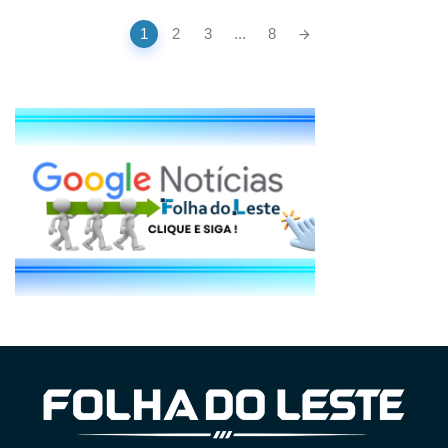
Posts
1
2
3
...
8
navigation