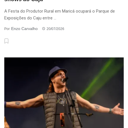
A Festa do Produtor Rural em Maricá ocupará o Parque de
Exposições do Caju entre ...
Enzo Carvalho
Por
20/07/2026